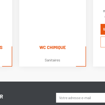
m
U
S
WC CHIMIQUE
Sanitaires
ER