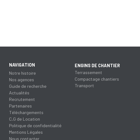
NAVIGATION
ENGINS DE CHANTIER
Terrassement
Notre histoire
Compactage chantiers
Nos agences
Transport
Guide de recherche
Actualités
Recrutement
Partenaires
Téléchargements
C.G de Location
Politique de confidentialité
Mentions Légales
Nous contacter